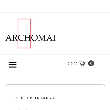
0
€
0,00
0
€
0,00
TESTIMONIANZE