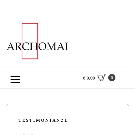
0
€
0,00
0
€
0,00
TESTIMONIANZE