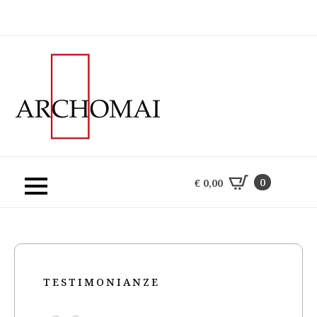
0
€
0,00
0
€
0,00
TESTIMONIANZE