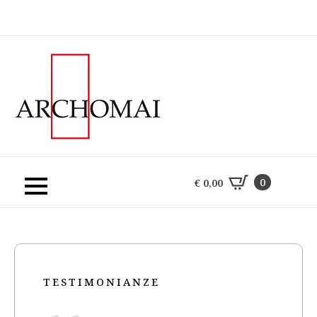
0
€
0,00
0
€
0,00
TESTIMONIANZE