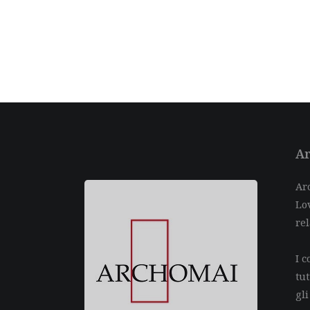
Ar
Arc
Lov
rel
I c
tu
gli