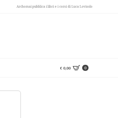
Archomai pubblica i libri e i corsi di Luca Lovisolo
0
€
0,00
0
€
0,00