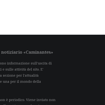
al notiziario «Caminantes»
evono informazione sull'uscita di
e sulle attività del sito. E'
a sezione per l'attualità
 e una per il mondo della
on è periodico. Viene inviato non