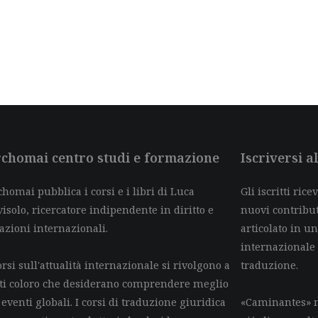
chomai centro studi e formazione
Iscriversi 
homai pubblica i corsi e i libri di Luca
Gli iscritti ric
isolo, ricercatore indipendente in diritto e
nuovi contributi 
azioni internazionali.
articolato in un
internazionale
orsi sull'attualità internazionale si rivolgono a
traduzione.
tti coloro che desiderano comprendere meglio
 eventi globali. I corsi di traduzione giuridica
«Caminantes» n