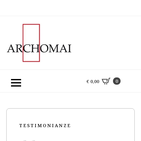
0
€
0,00
0
€
0,00
TESTIMONIANZE