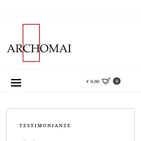
0
€
0,00
0
€
0,00
TESTIMONIANZE