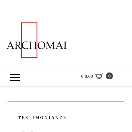
0
€
0,00
0
€
0,00
TESTIMONIANZE