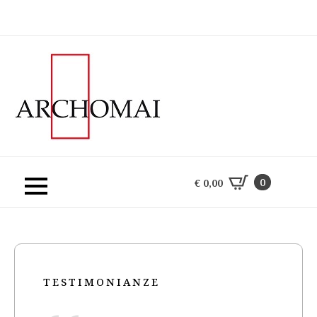
0
€
0,00
0
€
0,00
TESTIMONIANZE