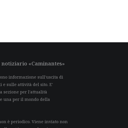
al notiziario «Caminantes»
evono informazione sull'uscita di
e sulle attività del sito. E'
a sezione per l'attualità
 e una per il mondo della
on è periodico. Viene inviato non