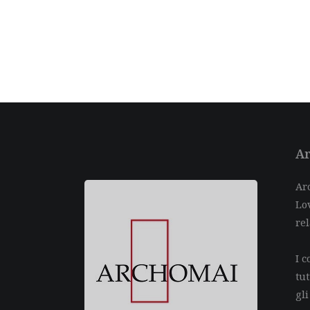
Ar
Arc
Lov
rel
I c
tu
gli