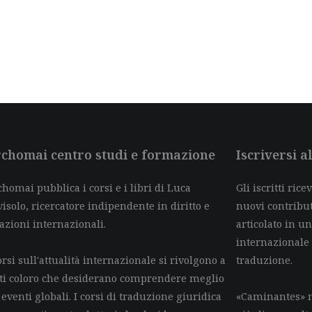
chomai centro studi e formazione
Iscriversi 
homai pubblica i corsi e i libri di Luca
Gli iscritti ric
isolo, ricercatore indipendente in diritto e
nuovi contributi 
azioni internazionali.
articolato in un
internazionale
orsi sull'attualità internazionale si rivolgono a
traduzione.
tti coloro che desiderano comprendere meglio
 eventi globali. I corsi di traduzione giuridica
«Caminantes» n