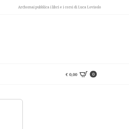
Archomai pubblica i libri e i corsi di Luca Lovisolo
0
€
0,00
0
€
0,00