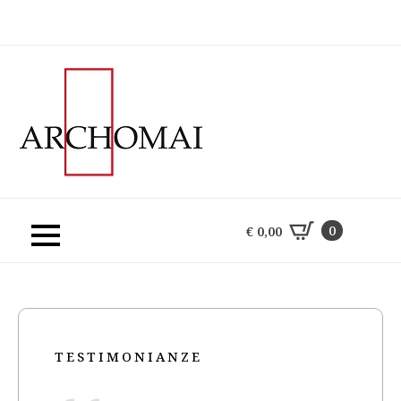
0
€
0,00
0
€
0,00
TESTIMONIANZE