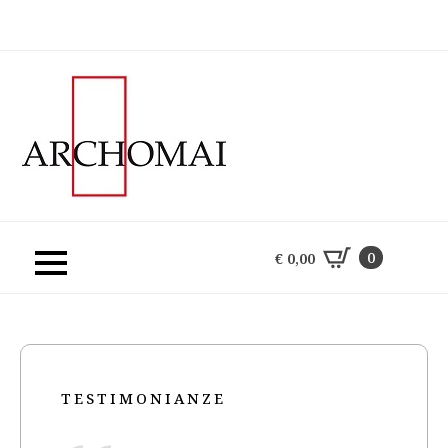
0
€
0,00
0
€
0,00
TESTIMONIANZE