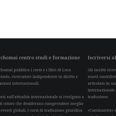
chomai centro studi e formazione
Iscriversi 
homai pubblica i corsi e i libri di Luca
Gli iscritti ric
isolo, ricercatore indipendente in diritto e
nuovi contributi 
azioni internazionali.
articolato in un
internazionale
orsi sull'attualità internazionale si rivolgono a
traduzione.
tti coloro che desiderano comprendere meglio
 eventi globali. I corsi di traduzione giuridica
«Caminantes» n