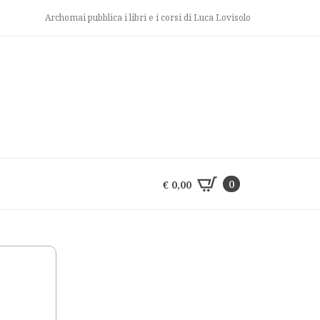
Archomai pubblica i libri e i corsi di Luca Lovisolo
0
€
0,00
0
€
0,00