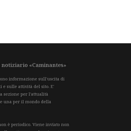
al notiziario «Caminantes»
evono informazione sull'uscita di
e sulle attività del sito. E'
a sezione per l'attualità
 e una per il mondo della
on è periodico. Viene inviato non