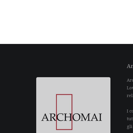
Ar
Arc
Lov
rel
I c
tu
gli