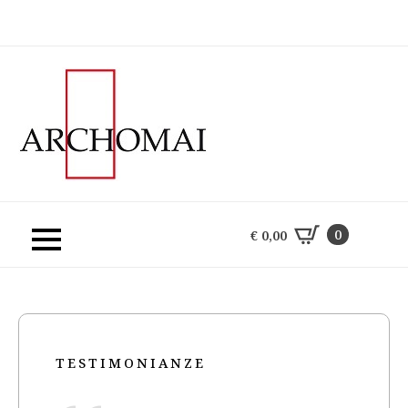
0
€
0,00
0
€
0,00
TESTIMONIANZE