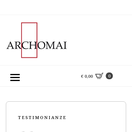
0
€
0,00
0
€
0,00
TESTIMONIANZE