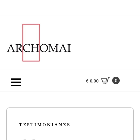
0
€
0,00
0
€
0,00
TESTIMONIANZE