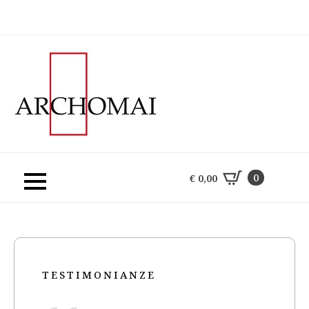
0
€
0,00
0
€
0,00
TESTIMONIANZE