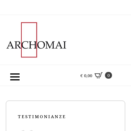
0
€
0,00
0
€
0,00
TESTIMONIANZE