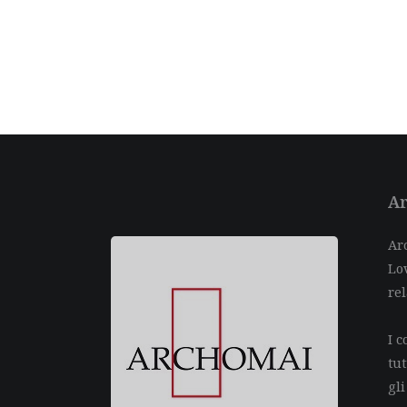
Ar
Arc
Lov
rel
I c
tu
gli