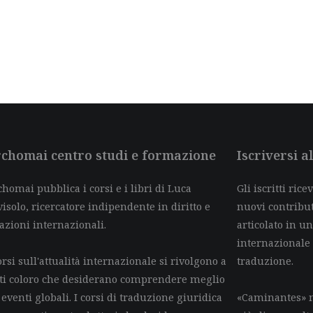
chomai centro studi e formazione
Iscriversi 
homai pubblica i corsi e i libri di Luca
Gli iscritti ric
isolo, ricercatore indipendente in diritto e
nuovi contributi 
azioni internazionali.
articolato in un
internazionale
orsi sull'attualità internazionale si rivolgono a
traduzione.
tti coloro che desiderano comprendere meglio
 eventi globali. I corsi di traduzione giuridica
«Caminantes» n