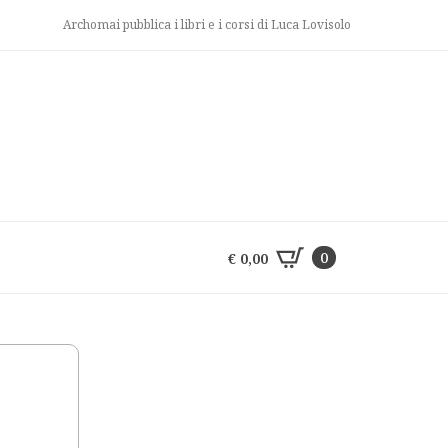
Archomai pubblica i libri e i corsi di Luca Lovisolo
0
€
0,00
0
€
0,00