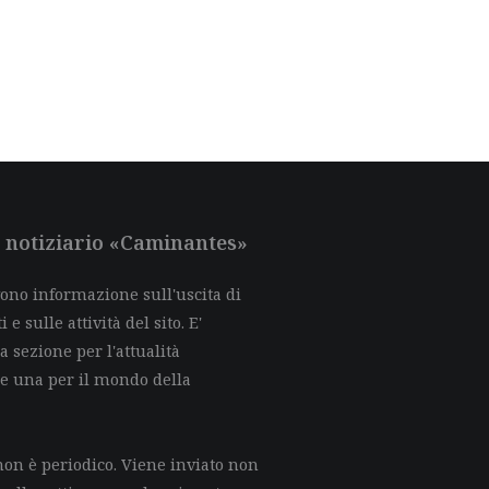
al notiziario «Caminantes»
evono informazione sull'uscita di
e sulle attività del sito. E'
a sezione per l'attualità
 e una per il mondo della
on è periodico. Viene inviato non