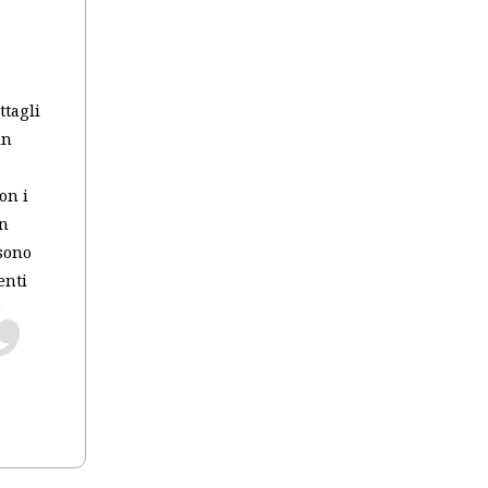
ttagli
in
on i
in
 sono
enti
e