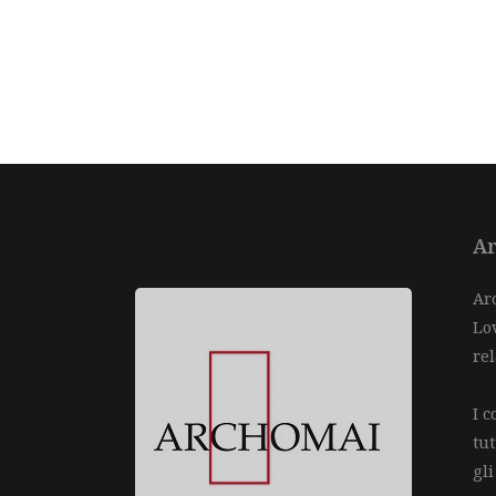
Ar
Arc
Lov
rel
I c
tu
gli