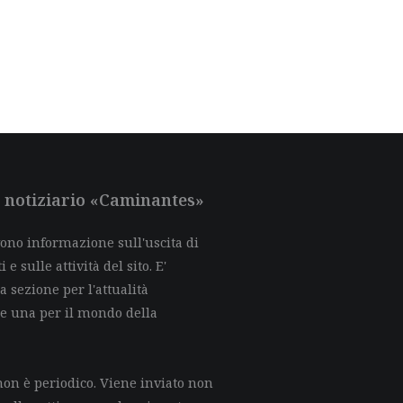
al notiziario «Caminantes»
evono informazione sull'uscita di
e sulle attività del sito. E'
a sezione per l'attualità
 e una per il mondo della
on è periodico. Viene inviato non