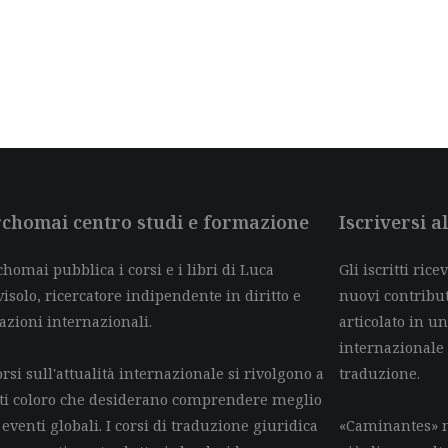
chomai centro studi e formazione
Iscriversi 
homai pubblica i corsi e i libri di Luca
Gli iscritti ric
isolo, ricercatore indipendente in diritto e
nuovi contributi 
azioni internazionali.
articolato in un
internazionale
orsi sull'attualità internazionale si rivolgono a
traduzione.
tti coloro che desiderano comprendere meglio
 eventi globali. I corsi di traduzione giuridica
«Caminantes» n