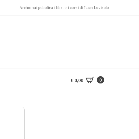
Archomai pubblica i libri e i corsi di Luca Lovisolo
0
€
0,00
0
€
0,00