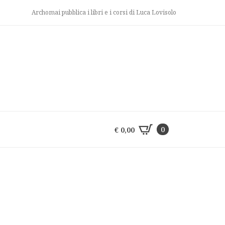
Archomai pubblica i libri e i corsi di Luca Lovisolo
0
€
0,00
0
€
0,00