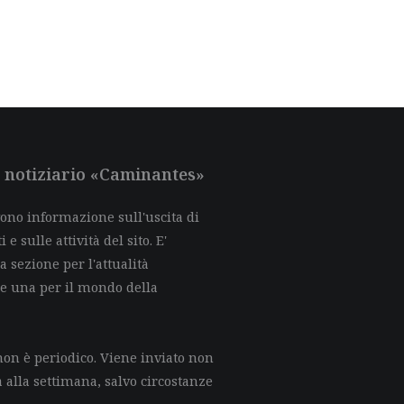
al notiziario «Caminantes»
evono informazione sull'uscita di
e sulle attività del sito. E'
a sezione per l'attualità
 e una per il mondo della
on è periodico. Viene inviato non
a alla settimana, salvo circostanze