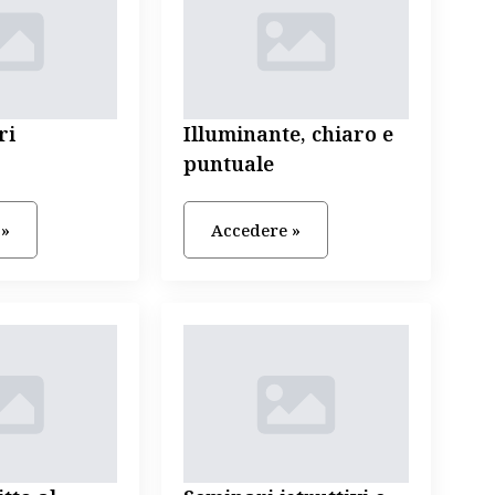
ri
Illuminante, chiaro e
puntuale
 »
Accedere »