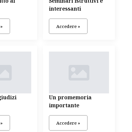
tto al
Seminari istruttivi e
interessanti
 »
Accedere »
iudizi
Un promemoria
importante
 »
Accedere »