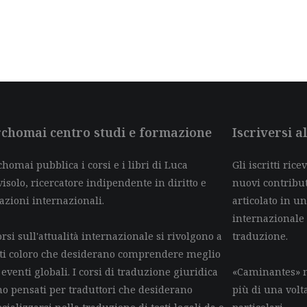
chomai centro studi e formazione
Iscriversi 
homai pubblica i corsi e i libri di Luca
Gli iscritti ric
isolo, ricercatore indipendente in diritto e
nuovi contributi 
azioni internazionali.
articolato in un
internazionale
orsi sull'attualità internazionale si rivolgono a
traduzione.
tti coloro che desiderano comprendere meglio
 eventi globali. I corsi di traduzione giuridica
«Caminantes» n
no pensati per traduttori che desiderano
più di una volt
cializzarsi nella traduzione di testi legali da o
particolari.