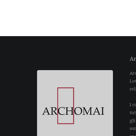
Ar
Arc
Lov
rel
I c
tu
gli
so
spe