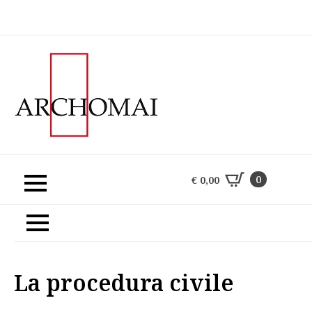
0
€
0,00
0
€
0,00
La procedura civile